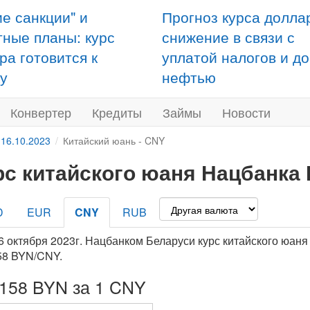
ие санкции" и
Прогноз курса долла
тные планы: курс
снижение в связи с
ра готовится к
уплатой налогов и д
у
нефтью
Конвертер
Кредиты
Займы
Новости
 16.10.2023
Китайский юань - CNY
рс китайского юаня Нацбанка 
D
EUR
CNY
RUB
6 октября 2023г. Нацбанком Беларуси курс китайского юаня
58 BYN/CNY.
5158 BYN за 1 CNY