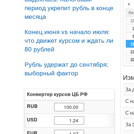
период укрепит рубль в конце
Пн
месяца
2
Конец июня vs начало июля:
что движет курсом и ждать ли
1
80 рублей
2
3
Рубль удержат до сентября:
выборный фактор
Изм
За 
Конвертер курсов ЦБ РФ
С н
RUB
С н
USD
За 
EUR