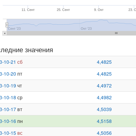
11. Сент
25. Сент
9. Окт
23. 
Сент '23
Окт '23
ледние значения
3-10-21
сб
4,4825
3-10-20
пт
4,4825
3-10-19
чт
4,4972
3-10-18
ср
4,4982
3-10-17
вт
4,5039
3-10-16
пн
4,5158
3-10-15
вс
4,5056