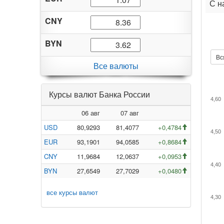
С н
CNY
BYN
Вс
Все валюты
Курсы валют Банка России
4,60
06 авг
07 авг
USD
80,9293
81,4077
+0,4784
4,50
EUR
93,1901
94,0585
+0,8684
CNY
11,9684
12,0637
+0,0953
4,40
BYN
27,6549
27,7029
+0,0480
все курсы валют
4,30