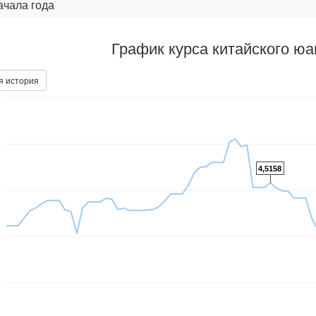
ачала года
График курса китайского ю
я история
4,5158