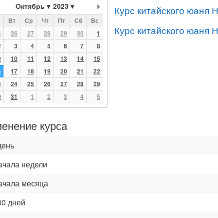
Октябрь
2023
Курс китайского юаня 
Вт
Ср
Чт
Пт
Сб
Вс
Курс китайского юаня 
5
26
27
28
29
30
1
2
3
4
5
6
7
8
9
10
11
12
13
14
15
6
17
18
19
20
21
22
3
24
25
26
27
28
29
0
31
1
2
3
4
5
енение курса
день
ачала недели
ачала месяца
30 дней