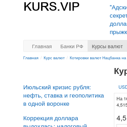
"Адск
секре
долла
прыжк
Главная
Банки РФ
Курсы валют
Главная
Курс валют
Котировки валют Нацбанка на
Ку
Июльский кризис рубля:
US
нефть, ставка и геополитика
На 1
в одной воронке
4,51
4,
Коррекция доллара
выдохлась: налоговый