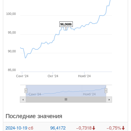
100,00
96,0686
95,00
90,00
85,00
Сент '24
Окт '24
Нояб '24
Сент '24
Нояб '24
Последние значения
2024-10-19
сб
96,4172
−0,7318
−0,75%