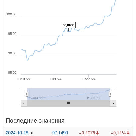
100,00
96,0686
95,00
90,00
85,00
Сент '24
Окт '24
Нояб '24
Сент '24
Нояб '24
Последние значения
2024-10-18
пт
97,1490
−0,1078
−0,11%