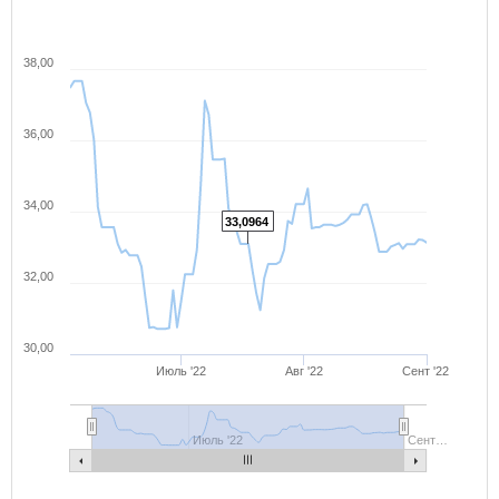
38,00
36,00
34,00
33,0964
32,00
30,00
Июль '22
Авг '22
Сент '22
Июль '22
Сент…