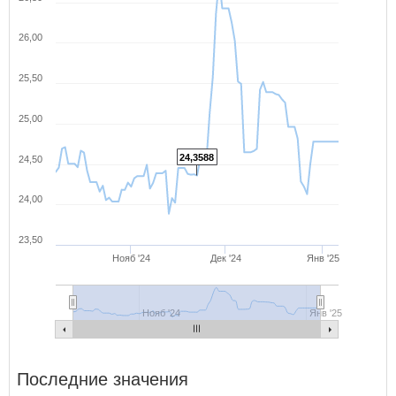
26,00
25,50
25,00
24,3588
24,50
24,00
23,50
Нояб '24
Дек '24
Янв '25
Нояб '24
Янв '25
Последние значения