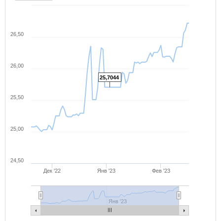
26,50
26,00
25,7044
25,50
25,00
24,50
Дек '22
Янв '23
Фев '23
Янв '23