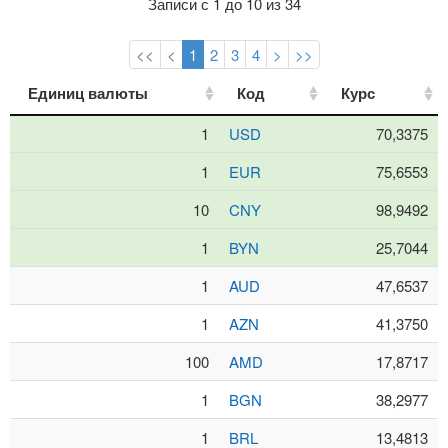
Записи с 1 до 10 из 34
<<
<
1
2
3
4
>
>>
Единиц валюты
Единиц валюты
Код
Код
Курс
Курс
1
USD
70,3375
1
EUR
75,6553
10
CNY
98,9492
1
BYN
25,7044
1
AUD
47,6537
1
AZN
41,3750
100
AMD
17,8717
1
BGN
38,2977
1
BRL
13,4813