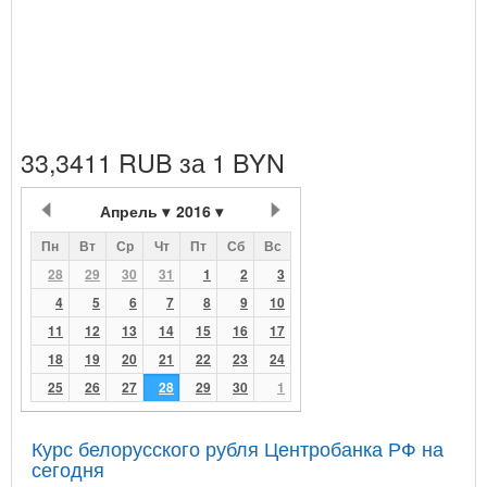
33,3411 RUB за 1 BYN
Апрель
2016
Пн
Вт
Ср
Чт
Пт
Сб
Вс
28
29
30
31
1
2
3
4
5
6
7
8
9
10
11
12
13
14
15
16
17
18
19
20
21
22
23
24
25
26
27
28
29
30
1
Курс белорусского рубля Центробанка РФ на
сегодня