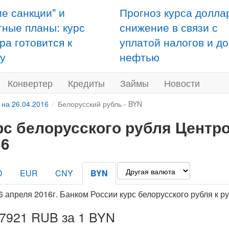
ие санкции" и
Прогноз курса долла
тные планы: курс
снижение в связи с
ра готовится к
уплатой налогов и д
у
нефтью
Конвертер
Кредиты
Займы
Новости
 на 26.04.2016
Белорусский рубль - BYN
рс белорусского рубля Центро
16
D
EUR
CNY
BYN
6 апреля 2016г. Банком России курс белорусского рубля к 
,7921 RUB за 1 BYN