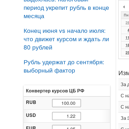
период укрепит рубль в конце
месяца
Пн
2
Конец июня vs начало июля:
что движет курсом и ждать ли
1
1
80 рублей
2
Рубль удержат до сентября:
выборный фактор
Изм
За 
Конвертер курсов ЦБ РФ
С н
RUB
С н
USD
За 
EUR