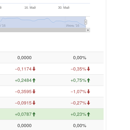
й
16. Май
30. Май
 '16
Июнь '16
0,0000
0,00%
−0,1174
−0,35%
+0,2484
+0,75%
−0,3595
−1,07%
−0,0915
−0,27%
+0,0787
+0,23%
0,0000
0,00%