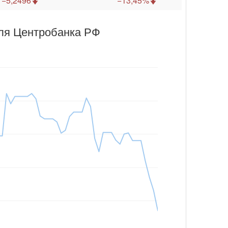
−5,2496
−13,45%
бля Центробанка РФ