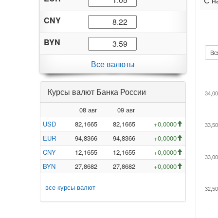
С н
CNY
BYN
Вс
Все валюты
Курсы валют Банка России
34,00
08 авг
09 авг
USD
82,1665
82,1665
+0,0000
33,50
EUR
94,8366
94,8366
+0,0000
CNY
12,1655
12,1655
+0,0000
33,00
BYN
27,8682
27,8682
+0,0000
все курсы валют
32,50