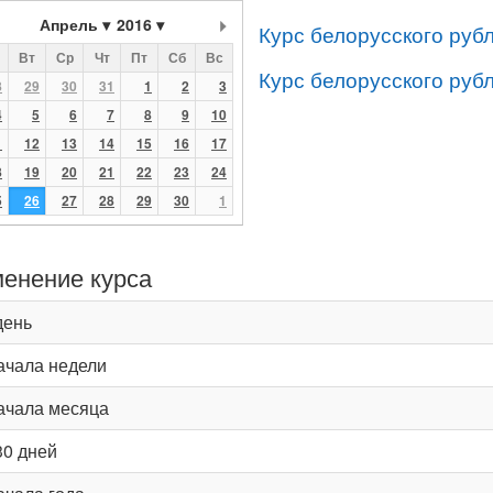
Апрель
2016
Курс белорусского руб
Вт
Ср
Чт
Пт
Сб
Вс
Курс белорусского руб
8
29
30
31
1
2
3
4
5
6
7
8
9
10
1
12
13
14
15
16
17
8
19
20
21
22
23
24
5
26
27
28
29
30
1
енение курса
день
ачала недели
ачала месяца
30 дней