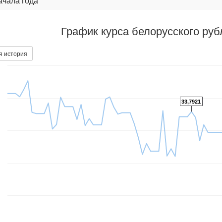
ачала года
График курса белорусского ру
я история
33,7921