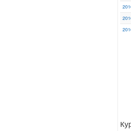
201
201
201
Ку