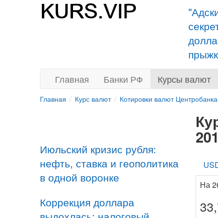
"Адск
секре
долла
прыжк
Главная
Банки РФ
Курсы валют
Главная
Курс валют
Котировки валют Центробанка
Ку
20
Июльский кризис рубля:
нефть, ставка и геополитика
US
в одной воронке
На 2
Коррекция доллара
33
выдохлась: налоговый