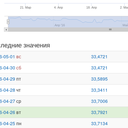
21. Мар
4. Апр
18. Апр
2. Ма
Апр '16
Май
ледние значения
6-05-01
вс
33,4721
6-04-30
сб
33,4721
6-04-29
пт
33,5895
6-04-28
чт
33,3411
6-04-27
ср
33,7006
6-04-26
вт
33,7921
6-04-25
пн
33,7134