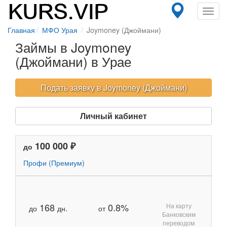
Toggl
navig
Главная
МФО Урая
Joymoney (Джоймани)
Займы в Joymoney
(Джоймани) в Урае
Подать заявку в Joymoney (Джоймани)
Личный кабинет
100 000 ₽
до
Профи (Премиум)
168
0.8%
На карту
до
дн.
от
Банковским
переводом