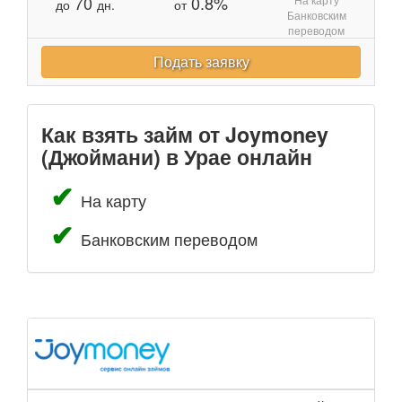
70
0.8%
до
дн.
от
Банковским
переводом
Подать заявку
Как взять займ от Joymoney
(Джоймани) в Урае онлайн
На карту
Банковским переводом