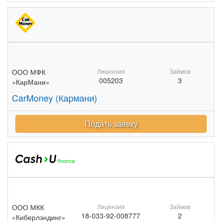
ООО МФК
Лицензия
Займов
005203
3
«КарМани»
CarMoney (Кармани)
Подать заявку
ООО МКК
Лицензия
Займов
18-033-92-008777
2
«Киберлэндинг»