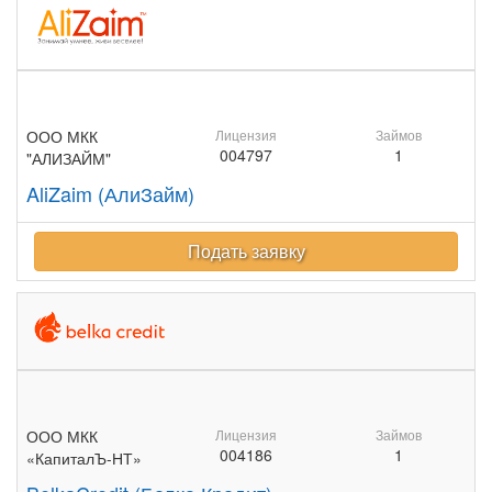
ООО МКК
Лицензия
Займов
004797
1
"АЛИЗАЙМ"
AliZaim (АлиЗайм)
Подать заявку
ООО МКК
Лицензия
Займов
004186
1
«КапиталЪ-НТ»