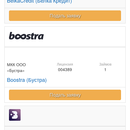
BelkaCredit (Белка Кредит)
Подать заявку
МКК ООО
Лицензия
Займов
004389
1
«Бустра»
Boostra (Бустра)
Подать заявку