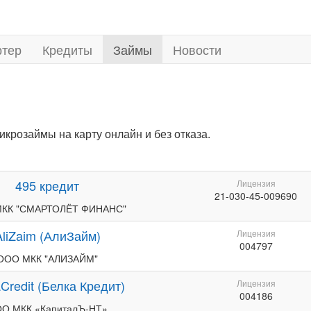
ртер
Кредиты
Займы
Новости
розаймы на карту онлайн и без отказа.
495 кредит
Лицензия
21-030-45-009690
КК "СМАРТОЛЁТ ФИНАНС"
AliZaim (АлиЗайм)
Лицензия
004797
ООО МКК "АЛИЗАЙМ"
Credit (Белка Кредит)
Лицензия
004186
О МКК «КапиталЪ-НТ»