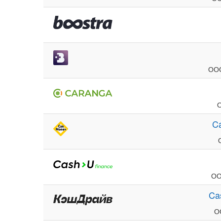
ООО
C
ОО
Ca
О