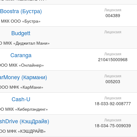
Boostra (Бустра)
Лицензия
004389
МКК ООО «Бустра»
Budgett
Лицензия
 МКК «Диджитал Мани»
Caranga
Лицензия
210415000968
ООО МКК «Онлайнер»
arMoney (Кармани)
Лицензия
005203
ООО МФК «КарМани»
Cash-U
Лицензия
18-033-92-008777
О МКК «Киберлэндинг»
shDrive (КэшДрайв)
Лицензия
18-034-75-009039
ОО МФК «КЭШДРАЙВ»