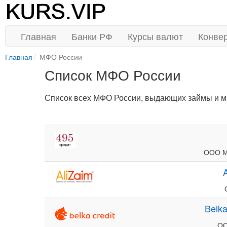
Главная
Банки РФ
Курсы валют
Конве
Главная
МФО России
Список МФО России
Список всех МФО России, выдающих займы и мик
ООО М
Belka
ОО