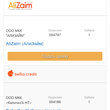
ООО МКК
Лицензия
Займов
004797
1
"АЛИЗАЙМ"
AliZaim (АлиЗайм)
Подать заявку
ООО МКК
Лицензия
Займов
004186
1
«КапиталЪ-НТ»