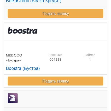
BelkaCredit (Белка Кредит)
Подать заявку
МКК ООО
Лицензия
Займов
004389
1
«Бустра»
Boostra (Бустра)
Подать заявку