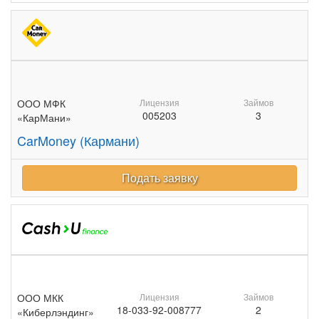
ООО МФК
Лицензия
Займов
005203
3
«КарМани»
CarMoney (Кармани)
Подать заявку
ООО МКК
Лицензия
Займов
18-033-92-008777
2
«Киберлэндинг»