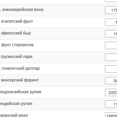
W
, южнокорейская вона
, египетский фунт
, эфиопский быр
, фунт стерлингов
, грузинский лари
, гонконгский доллар
, венгерский форинт
 индонезийская рупия
 индийская рупия
 иранский риал