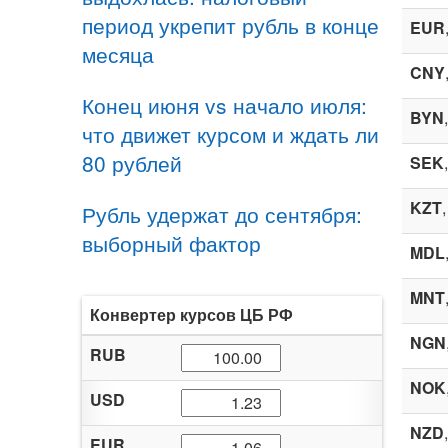
период укрепит рубль в конце
EUR
месяца
CNY
Конец июня vs начало июля:
BYN
что движет курсом и ждать ли
80 рублей
SEK
KZT
Рубль удержат до сентября:
выборный фактор
MDL
MNT
Конвертер курсов ЦБ РФ
NGN
RUB
NOK
USD
NZD
EUR