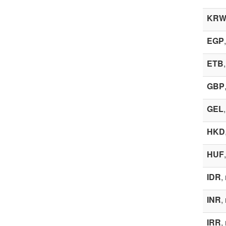
KR
EGP
ETB
GBP
GEL
HKD
HUF
IDR
,
INR
,
IRR
,