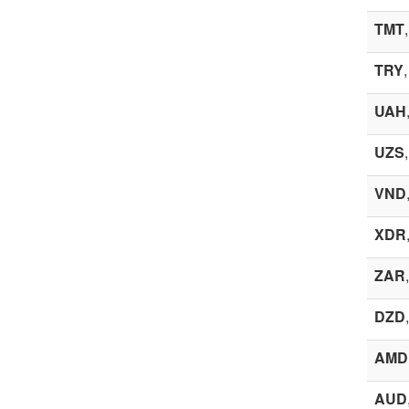
TMT
TRY
UAH
UZS
VND
XDR
ZAR
DZD
AMD
AUD