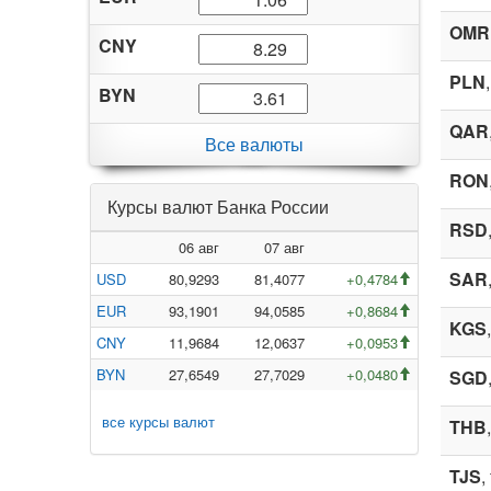
OMR
CNY
PLN
BYN
QAR
Все валюты
RON
Курсы валют Банка России
RSD
06 авг
07 авг
SAR
USD
80,9293
81,4077
+0,4784
EUR
93,1901
94,0585
+0,8684
KGS
CNY
11,9684
12,0637
+0,0953
BYN
27,6549
27,7029
+0,0480
SGD
все курсы валют
THB
TJS
,