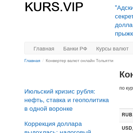
"Адск
секре
долла
прыжк
Главная
Банки РФ
Курсы валют
Главная
Конвертер валют онлайн Тольятти
Ко
по ку
Июльский кризис рубля:
нефть, ставка и геополитика
в одной воронке
RUB
Коррекция доллара
USD
выдохлась: налоговый