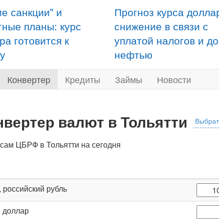
ие санкции" и
Прогноз курса долла
тные планы: курс
снижение в связи с
ра готовится к
уплатой налогов и д
у
нефтью
Конвертер
Кредиты
Займы
Новости
нвертер валют в Тольятти
Выбрат
рсам ЦБРФ в Тольятти на сегодня
, российский рубль
, доллар