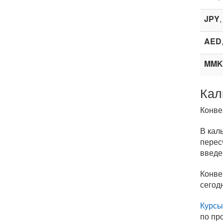
JPY
AED
MMK
Кал
Конве
В кал
перес
введе
Конве
сегод
Курсы
по пр