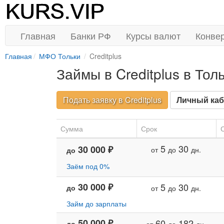
Главная
Банки РФ
Курсы валют
Конве
Главная
МФО Тольки
Creditplus
Займы в Creditplus в Тол
Подать заявку в Creditplus
Личный каб
Сумма
Срок
С
5
30
30 000 ₽
от
до
дн.
до
Заём под 0%
30 000 ₽
5
30
до
от
до
дн.
Займ до зарплаты
50 000 ₽
60
182
до