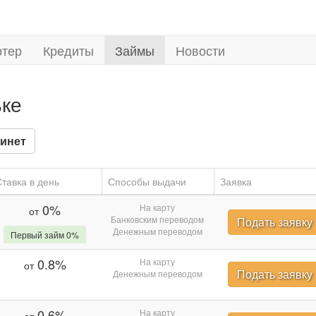
ртер
Кредиты
Займы
Новости
ьке
инет
тавка в день
Способы выдачи
Заявка
0%
На карту
от
Банковским переводом
Подать заявку
Денежным переводом
Первый займ 0%
0.8%
На карту
от
Подать заявку
Денежным переводом
0.6%
На карту