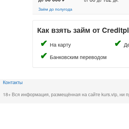
от
до
дн.
Заём до полугода
Как взять займ от Creditp
На карту
Д
Банковским переводом
Контакты
18+ Вся информация, размещённая на сайте kurs.vip, ни п