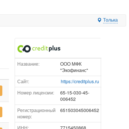
Толька
Название:
ООО МФК
"Экофинанс"
Сайт:
https://creditplus.ru
Номер лицензии:
65-15-030-45-
006452
Регистрационный
651503045006452
номер:
ИНН:
7715450868