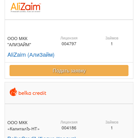
ООО МКК
Лицензия
Займов
004797
1
"АЛИЗАЙМ"
AliZaim (АлиЗайм)
Подать заявку
ООО МКК
Лицензия
Займов
004186
1
«КапиталЪ-НТ»