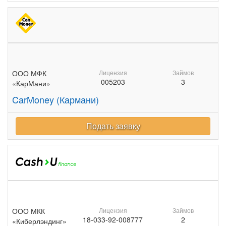
ООО МФК
Лицензия
Займов
005203
3
«КарМани»
CarMoney (Кармани)
Подать заявку
ООО МКК
Лицензия
Займов
18-033-92-008777
2
«Киберлэндинг»