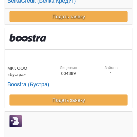
BelkaCredit (Белка Кредит)
Подать заявку
МКК ООО
Лицензия
Займов
004389
1
«Бустра»
Boostra (Бустра)
Подать заявку