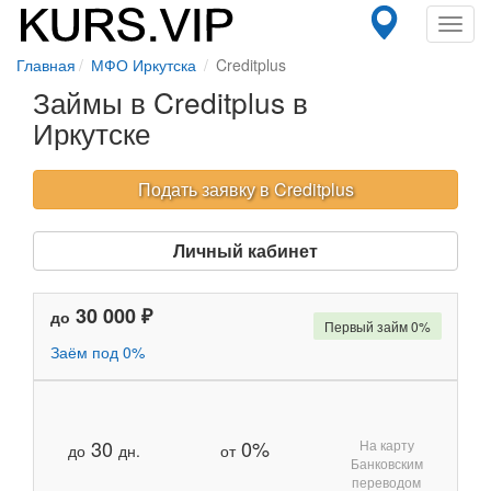
Toggl
navig
Главная
МФО Иркутска
Creditplus
Займы в Creditplus в
Иркутске
Подать заявку в Creditplus
Личный кабинет
30 000 ₽
до
Первый займ 0%
Заём под 0%
30
0%
На карту
до
дн.
от
Банковским
переводом