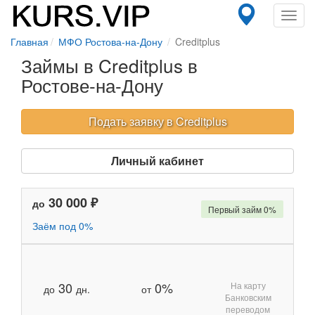
Toggl
navig
Главная
МФО Ростова-на-Дону
Creditplus
Займы в Creditplus в
Ростове-на-Дону
Подать заявку в Creditplus
Личный кабинет
30 000 ₽
до
Первый займ 0%
Заём под 0%
30
0%
На карту
до
дн.
от
Банковским
переводом