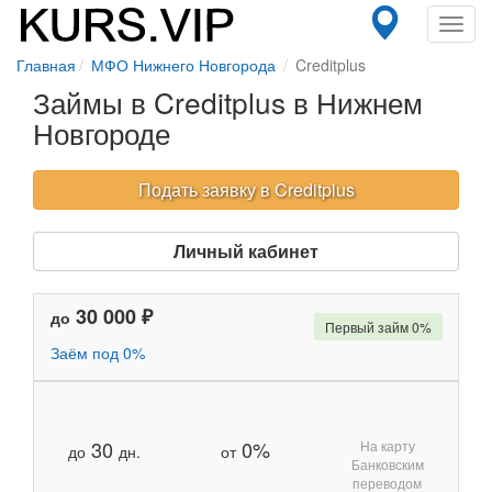
Toggl
navig
Главная
МФО Нижнего Новгорода
Creditplus
Займы в Creditplus в Нижнем
Новгороде
Подать заявку в Creditplus
Личный кабинет
30 000 ₽
до
Первый займ 0%
Заём под 0%
30
0%
На карту
до
дн.
от
Банковским
переводом