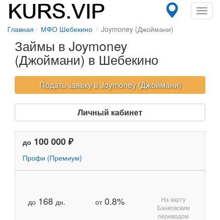
Toggl
navig
Главная
МФО Шебекино
Joymoney (Джоймани)
Займы в Joymoney
(Джоймани) в Шебекино
Подать заявку в Joymoney (Джоймани)
Личный кабинет
100 000 ₽
до
Профи (Премиум)
168
0.8%
На карту
до
дн.
от
Банковским
переводом