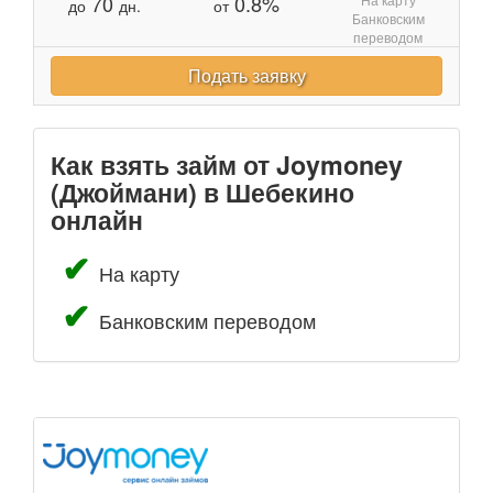
70
0.8%
до
дн.
от
Банковским
переводом
Подать заявку
Как взять займ от Joymoney
(Джоймани) в Шебекино
онлайн
На карту
Банковским переводом