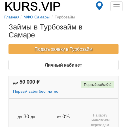
Toggl
navig
Главная
МФО Самары
Турбозайм
Займы в Турбозайм в
Самаре
Подать заявку в Турбозайм
Личный кабинет
50 000 ₽
до
Первый займ 0%
Первый заём бесплатно
30
0%
На карту
до
дн.
от
Банковским
переводом