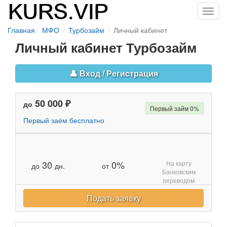
Toggl
navig
Главная
МФО
Турбозайм
Личный кабинет
Личный кабинет Турбозайм
👤 Вход / Региcтрация
50 000 ₽
до
Первый займ 0%
Первый заём бесплатно
30
0%
На карту
до
дн.
от
Банковским
переводом
Подать заявку