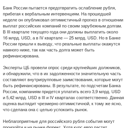
Банк России пытается предотвратить ослабление рубля,
прибегая к вербальным интервенциям. На прошедшей
неделе он опубликовал оптимистичный прогноз в отношении
выплат российских компаний по своим зарубежным долгам.
В III квартале текущего года они должны выплатить около
16 млрд. USD, а в IV квартале — 25 млрд. USD. Но в Банке
России пришли к выводу, что реальные выплаты окажутся
намного ниже, так как часть долга может быть
рефинансирована.
Эксперты ЦБ провели опрос среди крупнейших должников,
и обнаружили, что в их задолженности значительную часть
составляют внутригрупповые заимствования, которые могут
быть рефинансированы. В результате, по подсчетам Банка
России, компаниям придется уплатить всего 3,9 млрд. USD
и 5,42 млрд. USD в III и IV кварталах соответственно. Данная
оценка выглядит чрезмерно оптимистичной, к тому же ясно,
что сделана она с целью успокоить рынок.
Неблагоприятные для российского рубля события могут
произойти и на рынке форекс. Хотя курс евро растет