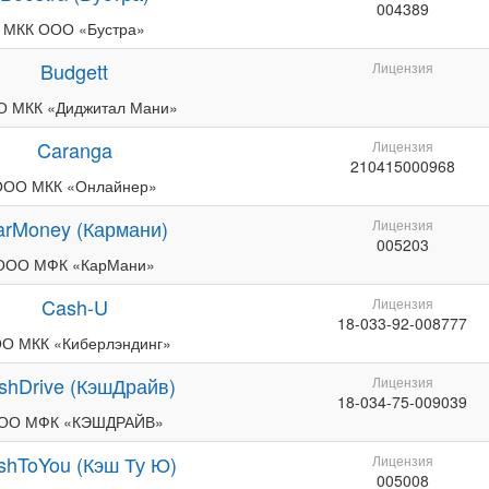
004389
МКК ООО «Бустра»
Budgett
Лицензия
 МКК «Диджитал Мани»
Caranga
Лицензия
210415000968
ООО МКК «Онлайнер»
arMoney (Кармани)
Лицензия
005203
ООО МФК «КарМани»
Cash-U
Лицензия
18-033-92-008777
О МКК «Киберлэндинг»
shDrive (КэшДрайв)
Лицензия
18-034-75-009039
ОО МФК «КЭШДРАЙВ»
shToYou (Кэш Ту Ю)
Лицензия
005008