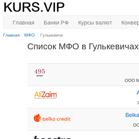
Главная
Банки РФ
Курсы валют
Конве
Главная
МФО
Гулькевичи
Список МФО в Гулькевичах
ООО М
Belka
ОО