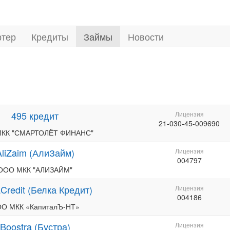
ртер
Кредиты
Займы
Новости
495 кредит
Лицензия
21-030-45-009690
КК "СМАРТОЛЁТ ФИНАНС"
AliZaim (АлиЗайм)
Лицензия
004797
ООО МКК "АЛИЗАЙМ"
Credit (Белка Кредит)
Лицензия
004186
О МКК «КапиталЪ-НТ»
Boostra (Бустра)
Лицензия