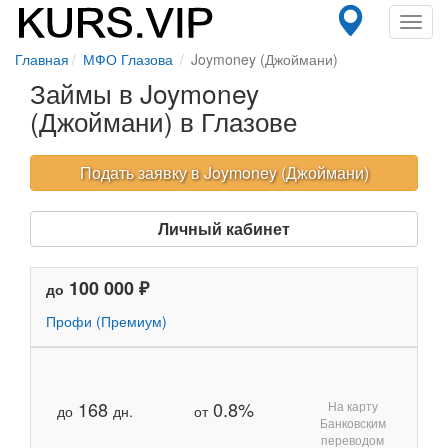
Toggl
navig
Главная
МФО Глазова
Joymoney (Джоймани)
Займы в Joymoney
(Джоймани) в Глазове
Подать заявку в Joymoney (Джоймани)
Личный кабинет
100 000 ₽
до
Профи (Премиум)
168
0.8%
На карту
до
дн.
от
Банковским
переводом