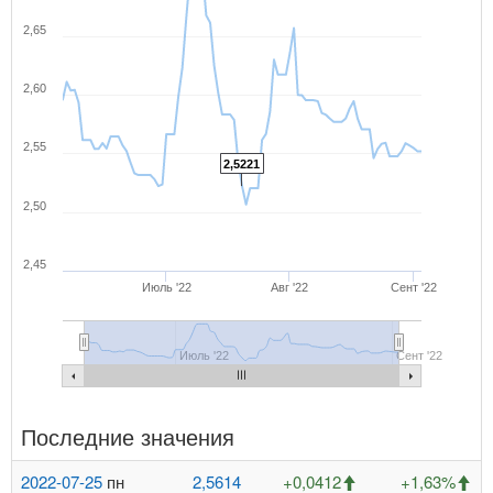
2,65
2,60
2,55
2,5221
2,50
2,45
Июль '22
Авг '22
Сент '22
Июль '22
Сент '22
Последние значения
2022-07-25
пн
2,5614
+0,0412
+1,63%