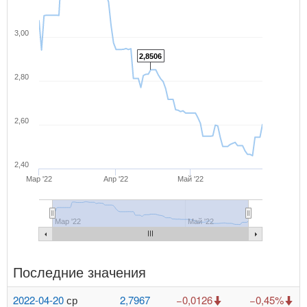
3,00
2,8506
2,80
2,60
2,40
Мар '22
Апр '22
Май '22
Мар '22
Май '22
Последние значения
2022-04-20
ср
2,7967
−0,0126
−0,45%