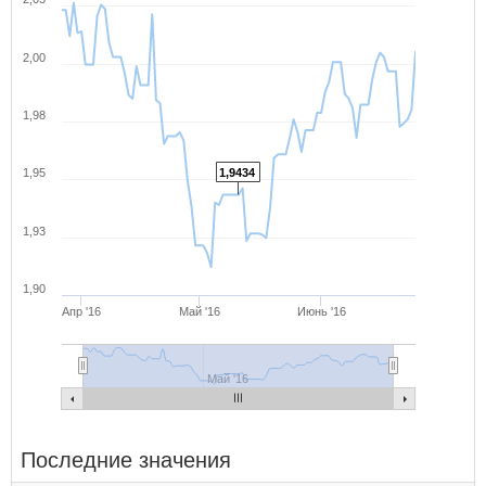
2,00
1,98
1,95
1,9434
1,93
1,90
Апр '16
Май '16
Июнь '16
Май '16
Последние значения