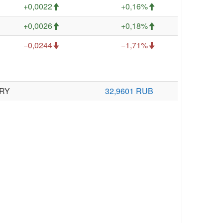
+0,0022
+0,16%
+0,0026
+0,18%
−0,0244
−1,71%
TRY
32,9601 RUB