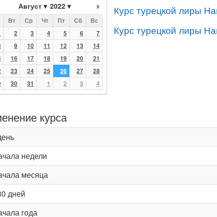
Август
2022
Курс турецкой лиры На
Вт
Ср
Чт
Пт
Сб
Вс
Курс турецкой лиры На
1
2
3
4
5
6
7
8
9
10
11
12
13
14
5
16
17
18
19
20
21
2
23
24
25
26
27
28
9
30
31
1
2
3
4
енение курса
день
ачала недели
ачала месяца
30 дней
ачала года