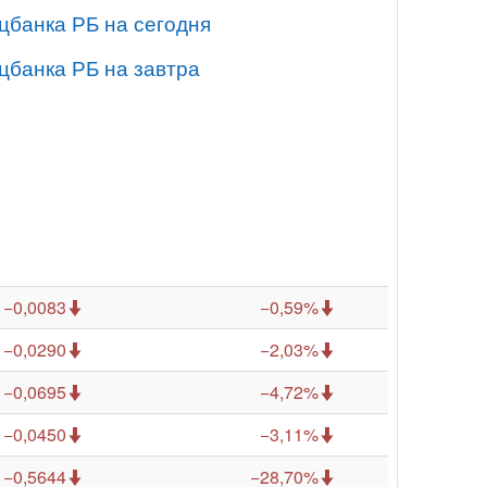
цбанка РБ на сегодня
цбанка РБ на завтра
−0,0083
−0,59%
−0,0290
−2,03%
−0,0695
−4,72%
−0,0450
−3,11%
−0,5644
−28,70%