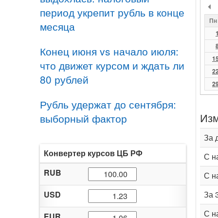
период укрепит рубль в конце
Пн
месяца
Конец июня vs начало июля:
1
что движет курсом и ждать ли
2
80 рублей
2
Рубль удержат до сентября:
Изм
выборный фактор
За 
Конвертер курсов ЦБ РФ
С н
RUB
С н
USD
За 
С н
EUR