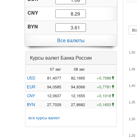
CNY
BYN
Вс
Все валюты
1,50
Курсы валют Банка России
07 авг
08 авг
1,45
USD
81,4077
82,1665
+0,7588
EUR
94,0585
94,8366
+0,7781
1,40
CNY
12,0637
12,1655
+0,1018
1,35
BYN
27,7029
27,8682
+0,1653
все курсы валют
1,30
1,25