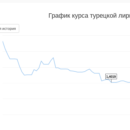
График курса турецкой ли
я история
1,4019