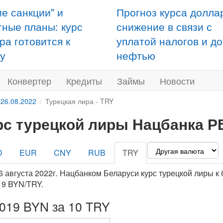
ие санкции" и
Прогноз курса долла
тные планы: курс
снижение в связи с
ра готовится к
уплатой налогов и д
у
нефтью
Конвертер
Кредиты
Займы
Новости
 26.08.2022
Турецкая лира - TRY
рс турецкой лиры Нацбанка РБ
D
EUR
CNY
RUB
TRY
6 августа 2022г. Нацбанком Беларуси курс турецкой лиры к
19 BYN/TRY.
4019 BYN за 10 TRY