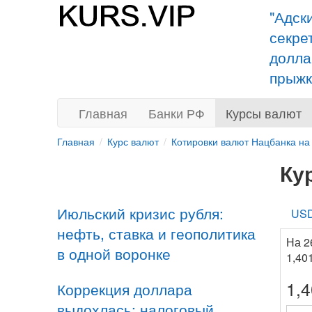
"Адск
секре
долла
прыжк
Главная
Банки РФ
Курсы валют
Главная
Курс валют
Котировки валют Нацбанка на
Ку
Июльский кризис рубля:
US
нефть, ставка и геополитика
На 2
в одной воронке
1,40
1,
Коррекция доллара
выдохлась: налоговый