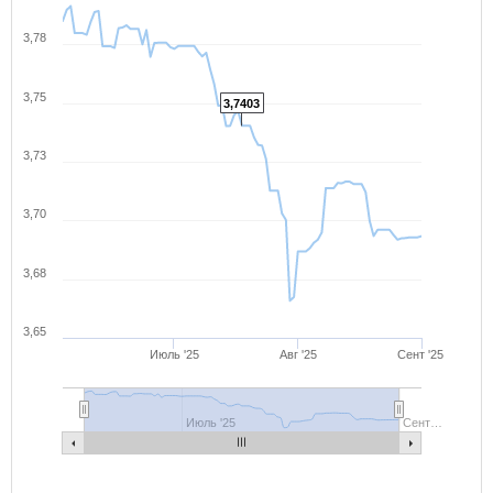
3,78
3,75
3,7403
3,73
3,70
3,68
3,65
Июль '25
Авг '25
Сент '25
Июль '25
Сент…