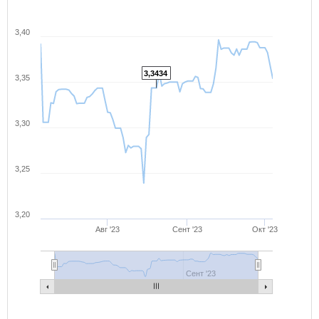
3,40
3,3434
3,35
3,30
3,25
3,20
Авг '23
Сент '23
Окт '23
Сент '23