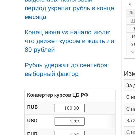
период укрепит рубль в конце
Пн
месяца
3
Конец июня vs начало июля:
1
что движет курсом и ждать ли
2
80 рублей
2
Рубль удержат до сентября:
Изм
выборный фактор
За 
Конвертер курсов ЦБ РФ
С н
RUB
С н
USD
За 
С н
EUR