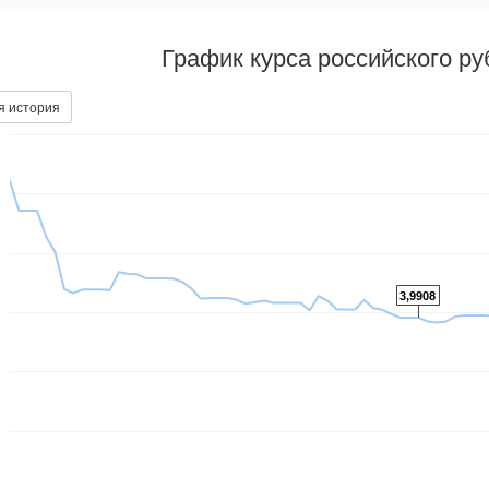
График курса российского р
я история
3,9908