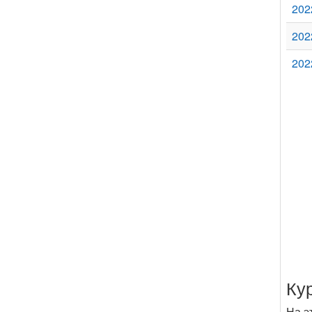
202
202
202
Ку
На э