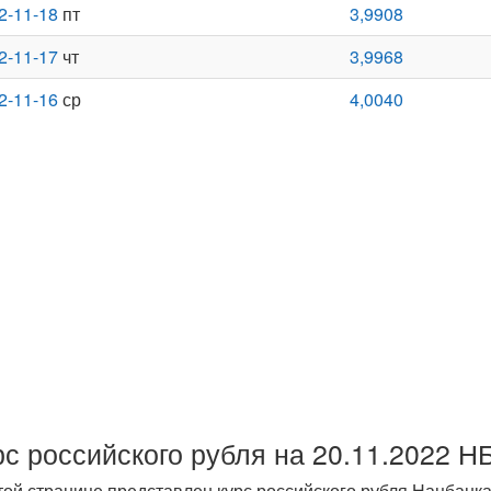
2-11-18
пт
3,9908
2-11-17
чт
3,9968
2-11-16
ср
4,0040
рс российского рубля на 20.11.2022 Н
той странице представлен курс российского рубля Нацбанка