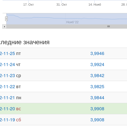
17. Окт
31. Окт
14. Нояб
28.
Нояб '22
ледние значения
2-11-25
пт
3,9946
2-11-24
чт
3,9924
2-11-23
ср
3,9842
2-11-22
вт
3,9825
2-11-21
пн
3,9844
2-11-20
вс
3,9908
2-11-19
сб
3,9908