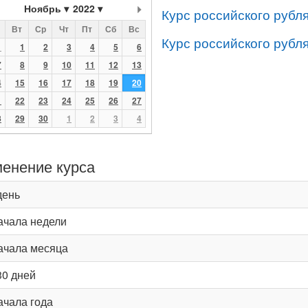
Ноябрь
2022
Курс российского рубл
Вт
Ср
Чт
Пт
Сб
Вс
Курс российского рубл
1
1
2
3
4
5
6
7
8
9
10
11
12
13
4
15
16
17
18
19
20
1
22
23
24
25
26
27
8
29
30
1
2
3
4
енение курса
день
ачала недели
ачала месяца
30 дней
ачала года