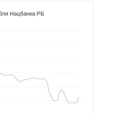
убля Нацбанка РБ