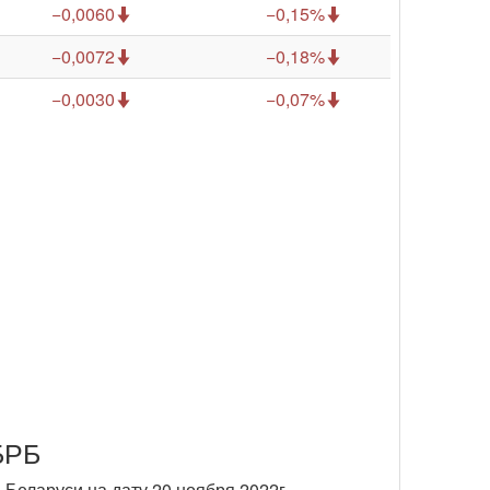
−0,0060
−0,15%
−0,0072
−0,18%
−0,0030
−0,07%
БРБ
 Беларуси на дату 20 ноября 2022г.