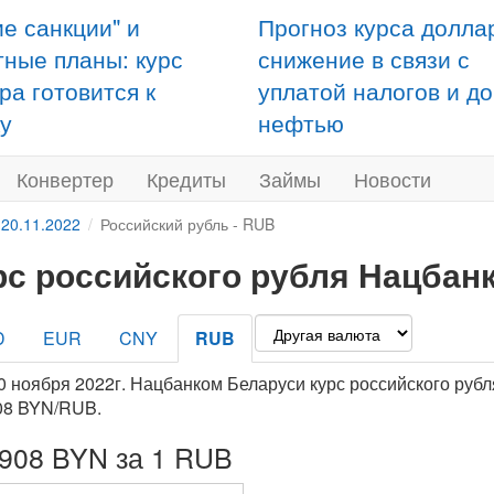
ие санкции" и
Прогноз курса долла
тные планы: курс
снижение в связи с
ра готовится к
уплатой налогов и д
у
нефтью
Конвертер
Кредиты
Займы
Новости
 20.11.2022
Российский рубль - RUB
рс российского рубля Нацбанк
D
EUR
CNY
RUB
0 ноября 2022г. Нацбанком Беларуси курс российского рубл
08 BYN/RUB.
9908 BYN за 1 RUB