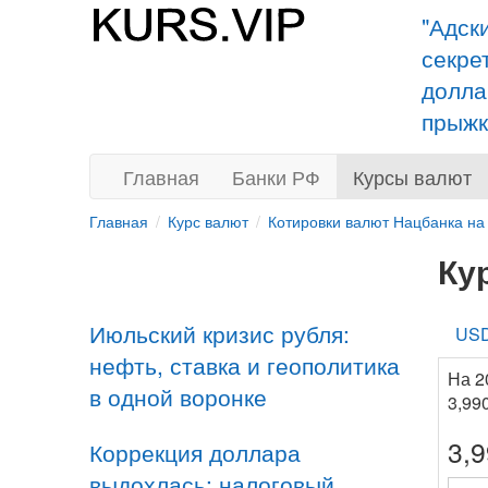
"Адск
секре
долла
прыжк
Главная
Банки РФ
Курсы валют
Главная
Курс валют
Котировки валют Нацбанка на
Ку
Июльский кризис рубля:
US
нефть, ставка и геополитика
На 2
в одной воронке
3,99
3,
Коррекция доллара
выдохлась: налоговый