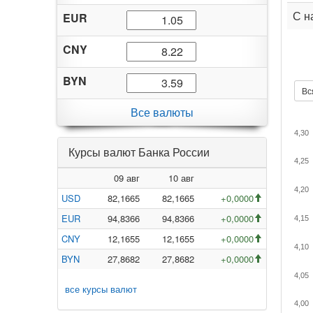
С н
EUR
CNY
BYN
Вс
Все валюты
4,30
Курсы валют Банка России
4,25
09 авг
10 авг
4,20
USD
82,1665
82,1665
+0,0000
EUR
94,8366
94,8366
+0,0000
4,15
CNY
12,1655
12,1655
+0,0000
4,10
BYN
27,8682
27,8682
+0,0000
4,05
все курсы валют
4,00