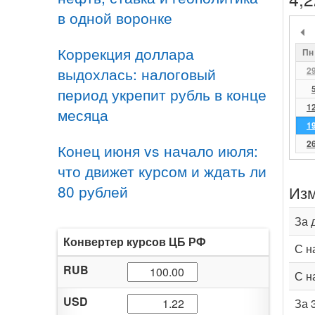
в одной воронке
Коррекция доллара
Пн
выдохлась: налоговый
2
период укрепит рубль в конце
1
месяца
1
2
Конец июня vs начало июля:
что движет курсом и ждать ли
80 рублей
Изм
За 
Конвертер курсов ЦБ РФ
С н
RUB
С н
USD
За 