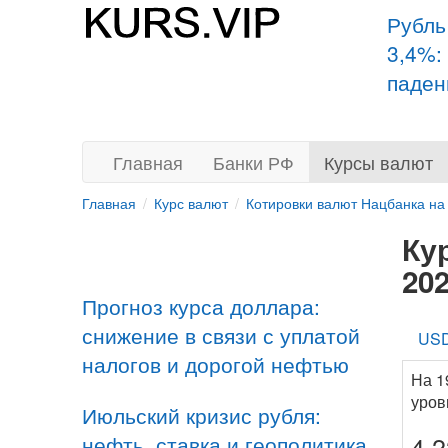
Рубль
3,4%:
паден
Главная
Банки РФ
Курсы валют
Главная
Курс валют
Котировки валют Нацбанка на
Ку
20
Прогноз курса доллара:
снижение в связи с уплатой
US
налогов и дорогой нефтью
На 1
уров
Июльский кризис рубля:
нефть, ставка и геополитика
4,