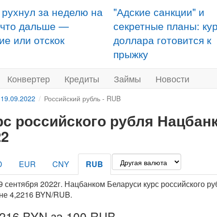
 рухнул за неделю на
"Адские санкции" и
 что дальше —
секретные планы: ку
ие или отскок
доллара готовится к
прыжку
Конвертер
Кредиты
Займы
Новости
 19.09.2022
Российский рубль - RUB
рс российского рубля Нацбанк
22
D
EUR
CNY
RUB
9 сентября 2022г. Нацбанком Беларуси курс российского ру
не 4,2216 BYN/RUB.
2216 BYN за 100 RUB