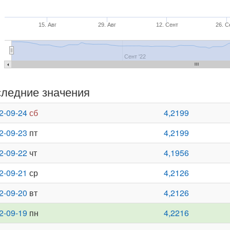
15. Авг
29. Авг
12. Сент
26. С
Сент '22
ледние значения
2-09-24
сб
4,2199
2-09-23
пт
4,2199
2-09-22
чт
4,1956
2-09-21
ср
4,2126
2-09-20
вт
4,2126
2-09-19
пн
4,2216