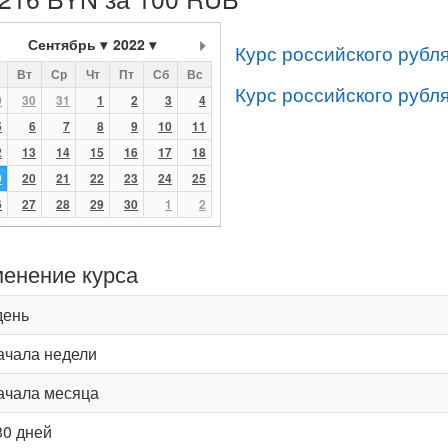
Сентябрь
2022
Курс российского рубл
Вт
Ср
Чт
Пт
Сб
Вс
Курс российского рубл
9
30
31
1
2
3
4
5
6
7
8
9
10
11
2
13
14
15
16
17
18
9
20
21
22
23
24
25
6
27
28
29
30
1
2
енение курса
день
ачала недели
ачала месяца
30 дней