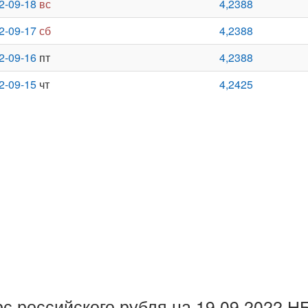
2-09-18
вс
4,2388
2-09-17
сб
4,2388
2-09-16
пт
4,2388
2-09-15
чт
4,2425
рс российского рубля на 19.09.2022 Н