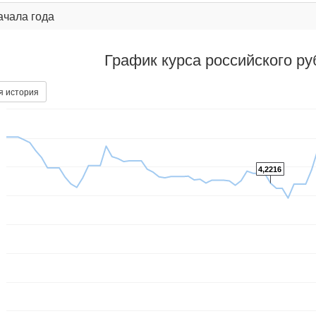
ачала года
График курса российского р
я история
4,2216