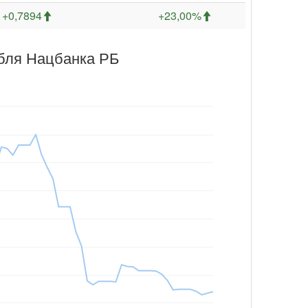
+0,7894
+23,00%
убля Нацбанка РБ