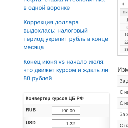
в одной воронке
Пн
Коррекция доллара
выдохлась: налоговый
1
период укрепит рубль в конце
2
месяца
2
Конец июня vs начало июля:
Изм
что движет курсом и ждать ли
80 рублей
За 
С н
Конвертер курсов ЦБ РФ
С н
RUB
За 
USD
С н