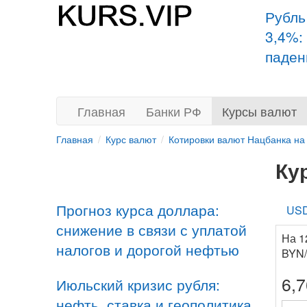
Рубль
3,4%:
паден
Главная
Банки РФ
Курсы валют
Главная
Курс валют
Котировки валют Нацбанка на
Ку
Прогноз курса доллара:
US
снижение в связи с уплатой
На 1
налогов и дорогой нефтью
BYN/
6,
Июльский кризис рубля:
нефть, ставка и геополитика