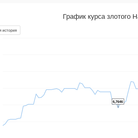
График курса злотого 
я история
6,7646