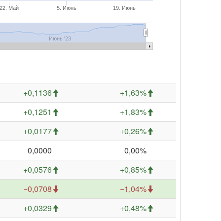
22. Май
5. Июнь
19. Июнь
Июнь '23
+0,1136
+1,63%
+0,1251
+1,83%
+0,0177
+0,26%
0,0000
0,00%
+0,0576
+0,85%
−0,0708
−1,04%
+0,0329
+0,48%