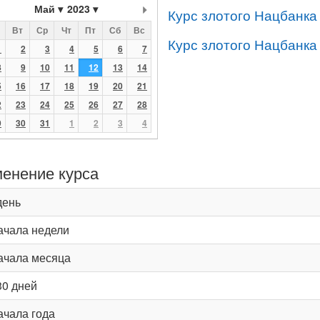
Май
2023
Курс злотого Нацбанка
Вт
Ср
Чт
Пт
Сб
Вс
Курс злотого Нацбанка
1
2
3
4
5
6
7
8
9
10
11
12
13
14
5
16
17
18
19
20
21
2
23
24
25
26
27
28
9
30
31
1
2
3
4
енение курса
день
ачала недели
ачала месяца
30 дней
ачала года