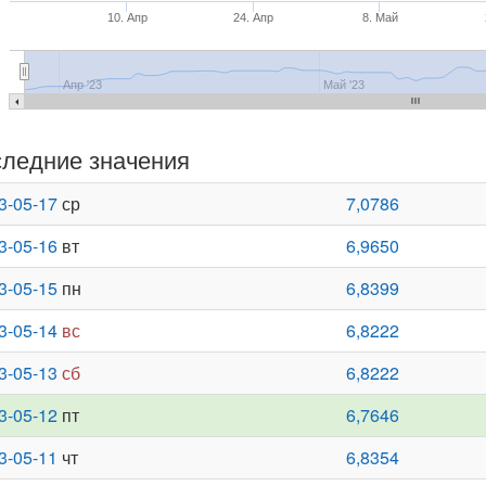
10. Апр
24. Апр
8. Май
Апр '23
Май '23
ледние значения
3-05-17
ср
7,0786
3-05-16
вт
6,9650
3-05-15
пн
6,8399
3-05-14
вс
6,8222
3-05-13
сб
6,8222
3-05-12
пт
6,7646
3-05-11
чт
6,8354