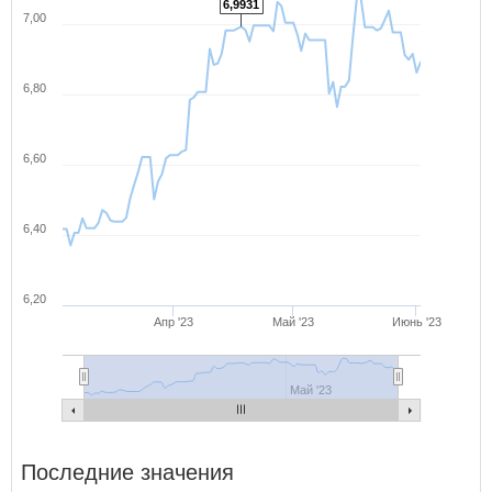
6,9931
7,00
6,80
6,60
6,40
6,20
Апр '23
Май '23
Июнь '23
Май '23
Последние значения