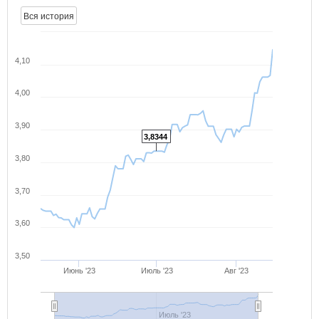
Вся история
4,10
4,00
3,90
3,8344
3,80
3,70
3,60
3,50
Июнь '23
Июль '23
Авг '23
Июль '23