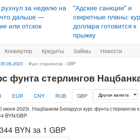
 рухнул за неделю на
"Адские санкции" и
 что дальше —
секретные планы: ку
ие или отскок
доллара готовится к
прыжку
Конвертер
Кредиты
Займы
Новости
 30.06.2023
Фунт стерлингов - GBP
рс фунта стерлингов Нацбанка
D
EUR
CNY
RUB
GBP
0 июня 2023г. Нацбанком Беларуси курс фунта стерлингов 
44 BYN/GBP.
8344 BYN за 1 GBP