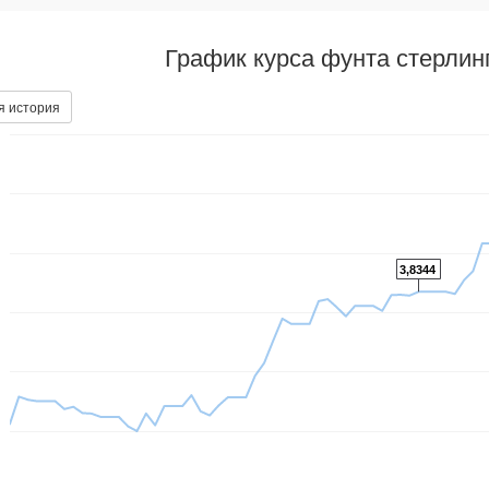
График курса фунта стерлин
я история
3,8344