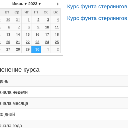
Июнь
2023
Курс фунта стерлингов
Вт
Ср
Чт
Пт
Сб
Вс
Курс фунта стерлингов
9
30
31
1
2
3
4
5
6
7
8
9
10
11
2
13
14
15
16
17
18
9
20
21
22
23
24
25
6
27
28
29
30
1
2
енение курса
день
ачала недели
ачала месяца
30 дней
ачала года