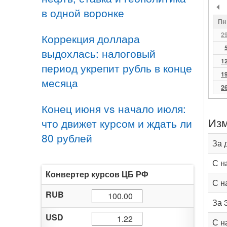
в одной воронке
Пн
2
Коррекция доллара
выдохлась: налоговый
1
период укрепит рубль в конце
1
месяца
2
Конец июня vs начало июля:
Изм
что движет курсом и ждать ли
80 рублей
За 
С н
Конвертер курсов ЦБ РФ
С н
RUB
За 
USD
С н