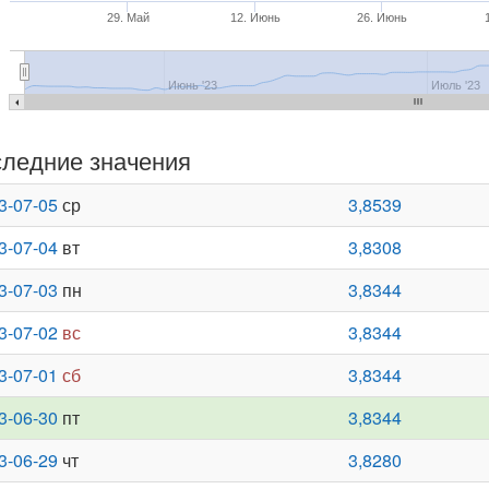
29. Май
12. Июнь
26. Июнь
Июнь '23
Июль '23
ледние значения
3-07-05
ср
3,8539
3-07-04
вт
3,8308
3-07-03
пн
3,8344
3-07-02
вс
3,8344
3-07-01
сб
3,8344
3-06-30
пт
3,8344
3-06-29
чт
3,8280