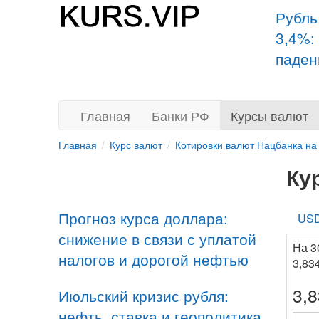
Рубль
3,4%:
паден
Главная
Банки РФ
Курсы валют
Главная
Курс валют
Котировки валют Нацбанка на
Ку
Прогноз курса доллара:
US
снижение в связи с уплатой
На 3
налогов и дорогой нефтью
3,83
3,
Июльский кризис рубля:
нефть, ставка и геополитика