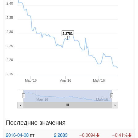
2,40
2,35
2,30
2,2781
2,25
2,20
2,15
Мар '16
Апр '16
Май '16
Мар '16
Май '16
Последние значения
2016-04-08
пт
2,2883
−0,0094
−0,41%