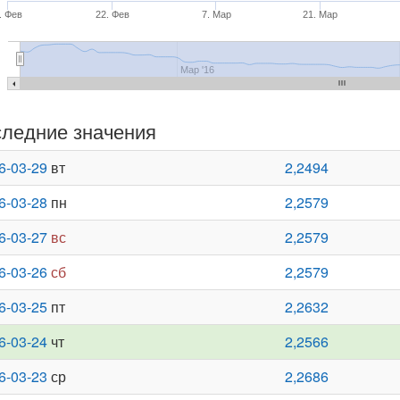
. Фев
22. Фев
7. Мар
21. Мар
Мар '16
ледние значения
6-03-29
вт
2,2494
6-03-28
пн
2,2579
6-03-27
вс
2,2579
6-03-26
сб
2,2579
6-03-25
пт
2,2632
6-03-24
чт
2,2566
6-03-23
ср
2,2686