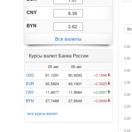
CNY
BYN
Вс
Все валюты
2,50
Курсы валют Банка России
2,45
05 авг
06 авг
2,40
USD
81,1291
80,9293
−0,1998
EUR
93,5824
93,1901
−0,3923
2,35
CNY
11,9677
11,9684
+0,0007
2,30
BYN
27,7488
27,6549
−0,0939
2,25
все курсы валют
2,20
2,15