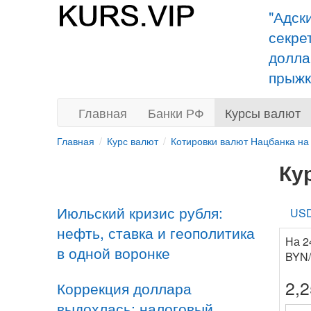
"Адск
секре
долла
прыжк
Главная
Банки РФ
Курсы валют
Главная
Курс валют
Котировки валют Нацбанка на
Ку
Июльский кризис рубля:
US
нефть, ставка и геополитика
На 2
в одной воронке
BYN
2,
Коррекция доллара
выдохлась: налоговый