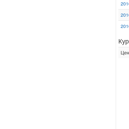
201
201
201
Кур
Цен