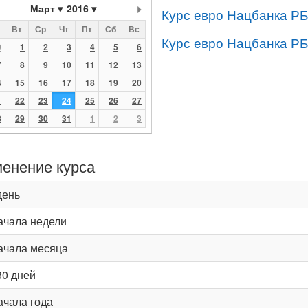
Март
2016
Курс евро Нацбанка РБ
Вт
Ср
Чт
Пт
Сб
Вс
Курс евро Нацбанка РБ
9
1
2
3
4
5
6
7
8
9
10
11
12
13
4
15
16
17
18
19
20
1
22
23
24
25
26
27
8
29
30
31
1
2
3
енение курса
день
ачала недели
ачала месяца
30 дней
ачала года