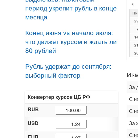
период укрепит рубль в конце
Пн
месяца
2
Конец июня vs начало июля:
1
что движет курсом и ждать ли
2
80 рублей
2
Рубль удержат до сентября:
Изм
выборный фактор
За 
Конвертер курсов ЦБ РФ
С н
RUB
С н
USD
За 
С н
EUR