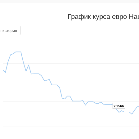
График курса евро На
я история
2,2566