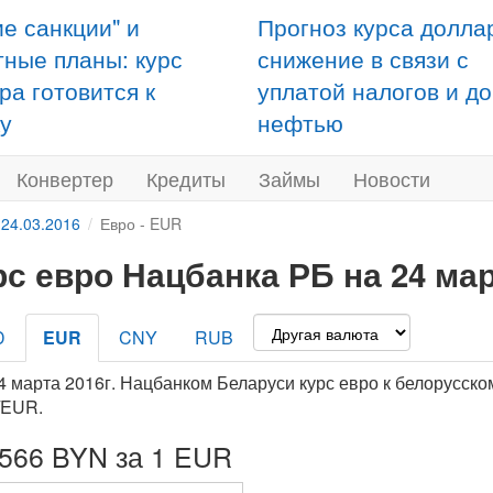
ие санкции" и
Прогноз курса долла
тные планы: курс
снижение в связи с
ра готовится к
уплатой налогов и д
у
нефтью
Конвертер
Кредиты
Займы
Новости
 24.03.2016
Евро - EUR
рс евро Нацбанка РБ на 24 мар
D
EUR
CNY
RUB
4 марта 2016г. Нацбанком Беларуси курс евро к белорусско
/EUR.
2566 BYN за 1 EUR