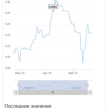
4,30
4,2621
4,25
4,20
4,15
4,10
4,05
4,00
Мар '23
Апр '23
Май '23
Мар '23
Май '23
Последние значения