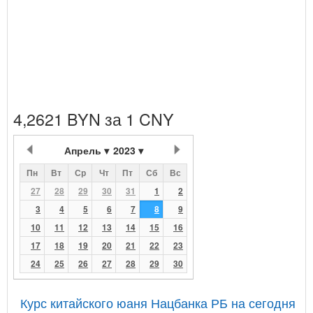
4,2621 BYN за 1 CNY
Апрель
2023
Пн
Вт
Ср
Чт
Пт
Сб
Вс
27
28
29
30
31
1
2
3
4
5
6
7
8
9
10
11
12
13
14
15
16
17
18
19
20
21
22
23
24
25
26
27
28
29
30
Курс китайского юаня Нацбанка РБ на сегодня