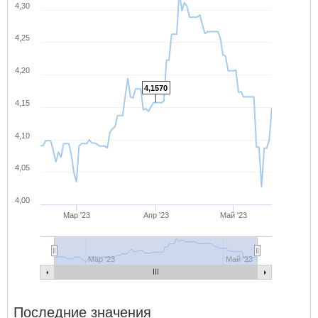
4,30
4,25
4,20
4,1570
4,15
4,10
4,05
4,00
Мар '23
Апр '23
Май '23
Мар '23
Май '23
Последние значения