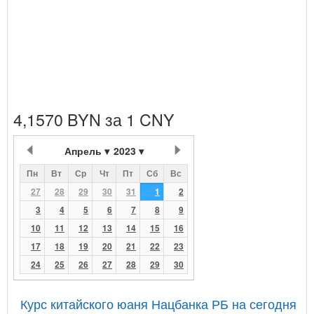
4,1570 BYN за 1 CNY
Апрель
2023
Пн
Вт
Ср
Чт
Пт
Сб
Вс
27
28
29
30
31
1
2
3
4
5
6
7
8
9
10
11
12
13
14
15
16
17
18
19
20
21
22
23
24
25
26
27
28
29
30
Курс китайского юаня Нацбанка РБ на сегодня