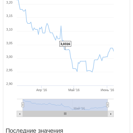
3,20
3,15
3,10
3,05
3,0316
3,00
2,95
2,90
Апр '16
Май '16
Июнь '16
Май '16
Последние значения