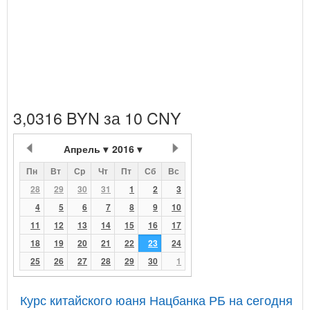
3,0316 BYN за 10 CNY
Апрель
2016
Пн
Вт
Ср
Чт
Пт
Сб
Вс
28
29
30
31
1
2
3
4
5
6
7
8
9
10
11
12
13
14
15
16
17
18
19
20
21
22
23
24
25
26
27
28
29
30
1
Курс китайского юаня Нацбанка РБ на сегодня