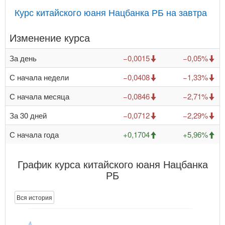
Курс китайского юаня Нацбанка РБ на завтра
Изменение курса
За день
−0,0015
−0,05%
С начала недели
−0,0408
−1,33%
С начала месяца
−0,0846
−2,71%
За 30 дней
−0,0712
−2,29%
С начала года
+0,1704
+5,96%
График курса китайского юаня Нацбанка
РБ
Вся история