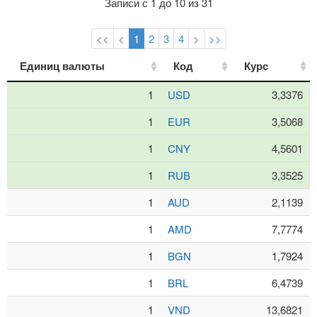
Записи с 1 до 10 из 31
<<
<
1
2
3
4
>
>>
Единиц валюты
Единиц валюты
Код
Код
Курс
Курс
1
USD
3,3376
1
EUR
3,5068
1
CNY
4,5601
1
RUB
3,3525
1
AUD
2,1139
1
AMD
7,7774
1
BGN
1,7924
1
BRL
6,4739
1
VND
13,6821