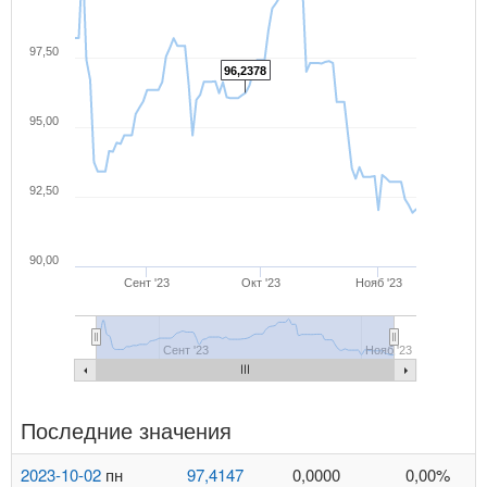
97,50
96,2378
95,00
92,50
90,00
Сент '23
Окт '23
Нояб '23
Сент '23
Нояб '23
Последние значения
2023-10-02
пн
97,4147
0,0000
0,00%