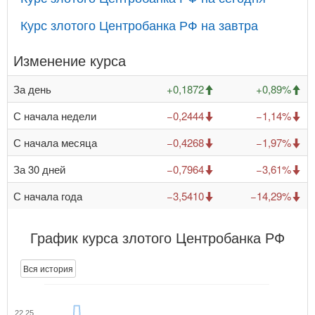
Курс злотого Центробанка РФ на завтра
Изменение курса
За день
+0,1872
+0,89%
С начала недели
−0,2444
−1,14%
С начала месяца
−0,4268
−1,97%
За 30 дней
−0,7964
−3,61%
С начала года
−3,5410
−14,29%
График курса злотого Центробанка РФ
Вся история
22,25