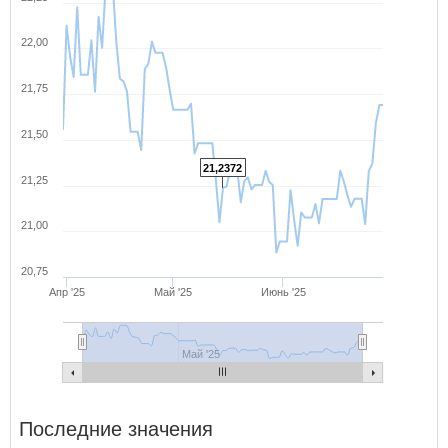
22,00
21,75
21,50
21,2372
21,25
21,00
20,75
Апр '25
Май '25
Июнь '25
Май '25
Последние значения