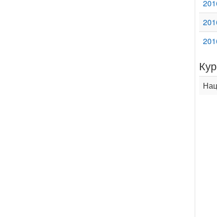
201
201
201
Кур
Нац