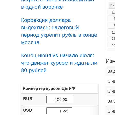
в одной воронке
Пн
2
Коррекция доллара
выдохлась: налоговый
1
период укрепит рубль в конце
2
месяца
3
Конец июня vs начало июля:
Изм
что движет курсом и ждать ли
80 рублей
За 
С н
Конвертер курсов ЦБ РФ
С н
RUB
За 
USD
С н