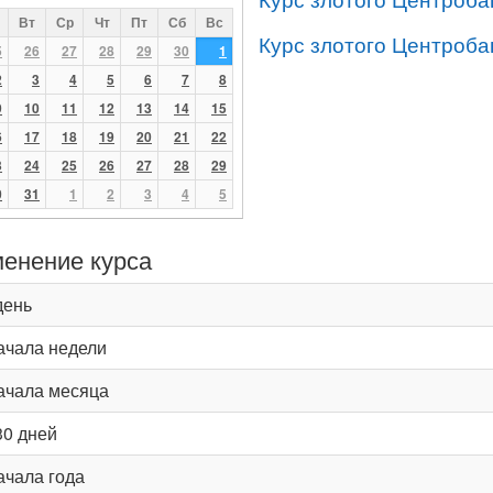
Вт
Ср
Чт
Пт
Сб
Вс
Курс злотого Центроба
5
26
27
28
29
30
1
2
3
4
5
6
7
8
9
10
11
12
13
14
15
6
17
18
19
20
21
22
3
24
25
26
27
28
29
0
31
1
2
3
4
5
енение курса
день
ачала недели
ачала месяца
30 дней
ачала года