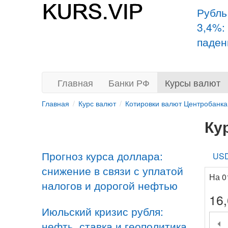
Рубль
3,4%:
паден
Главная
Банки РФ
Курсы валют
Главная
Курс валют
Котировки валют Центробанка
Ку
Прогноз курса доллара:
US
снижение в связи с уплатой
На 0
налогов и дорогой нефтью
16
Июльский кризис рубля:
нефть, ставка и геополитика