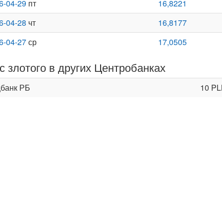
6-04-29
пт
16,8221
6-04-28
чт
16,8177
6-04-27
ср
17,0505
с злотого в других Центробанках
банк РБ
10 P