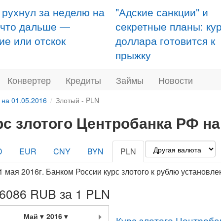
 рухнул за неделю на
"Адские санкции" и
 что дальше —
секретные планы: ку
ие или отскок
доллара готовится к
прыжку
Конвертер
Кредиты
Займы
Новости
 на 01.05.2016
Злотый - PLN
рс злотого Центробанка РФ на 
D
EUR
CNY
BYN
PLN
1 мая 2016г. Банком России курс злотого к рублю установл
,6086 RUB за 1 PLN
Май
2016
Курс злотого Центроба