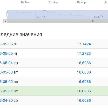
28. Мар
11. Апр
25. Апр
9.
Апр '16
Май '16
ледние значения
6-05-06
пт
17,1424
6-05-05
чт
17,2723
6-05-04
ср
16,6086
6-05-03
вт
16,6086
6-05-02
пн
16,6086
6-05-01
вс
16,6086
6-04-30
сб
16,6086