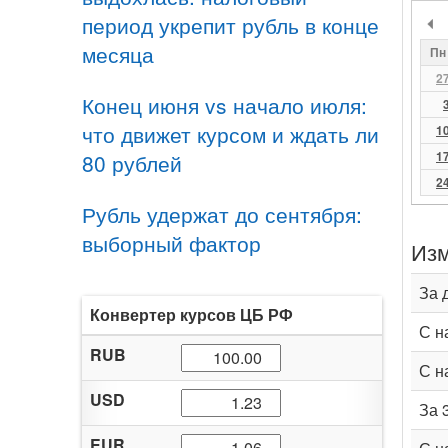
период укрепит рубль в конце
месяца
Пн
2
Конец июня vs начало июля:
что движет курсом и ждать ли
1
1
80 рублей
2
Рубль удержат до сентября:
выборный фактор
Изм
За 
Конвертер курсов ЦБ РФ
С н
RUB
С н
USD
За 
EUR