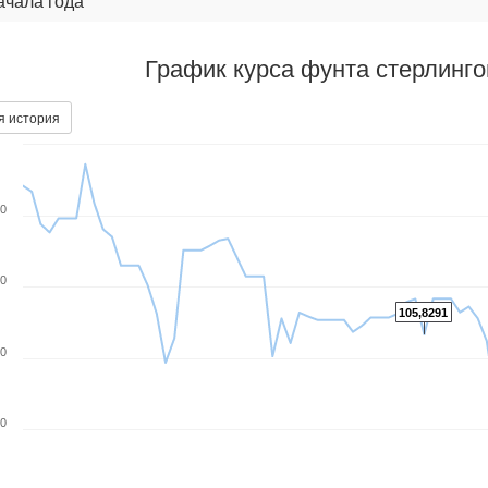
ачала года
График курса фунта стерлинг
я история
00
50
105,8291
00
50