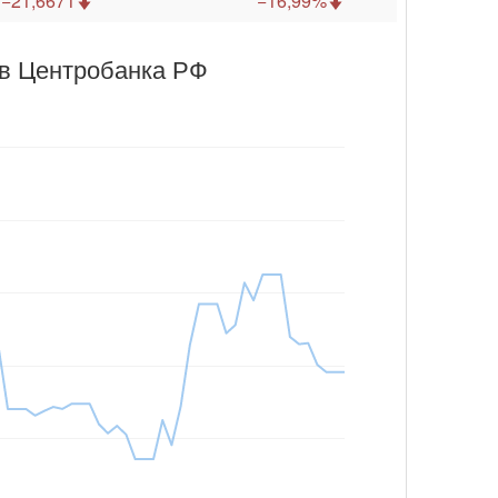
−21,6671
−16,99%
ов Центробанка РФ