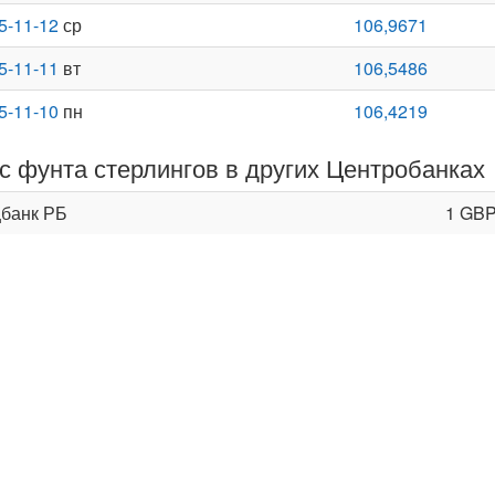
5-11-12
ср
106,9671
5-11-11
вт
106,5486
5-11-10
пн
106,4219
с фунта стерлингов в других Центробанках
банк РБ
1 GB