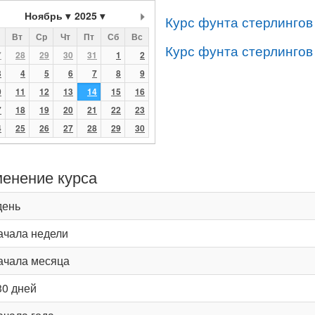
Ноябрь
2025
Курс фунта стерлингов
Вт
Ср
Чт
Пт
Сб
Вс
Курс фунта стерлингов
7
28
29
30
31
1
2
3
4
5
6
7
8
9
0
11
12
13
14
15
16
7
18
19
20
21
22
23
4
25
26
27
28
29
30
енение курса
день
ачала недели
ачала месяца
30 дней