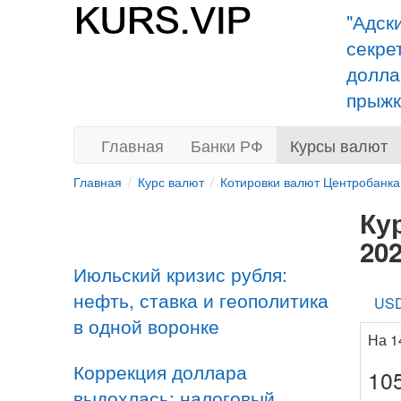
"Адск
секре
долла
прыжк
Главная
Банки РФ
Курсы валют
Главная
Курс валют
Котировки валют Центробанка
Ку
20
Июльский кризис рубля:
нефть, ставка и геополитика
US
в одной воронке
На 1
Коррекция доллара
10
выдохлась: налоговый