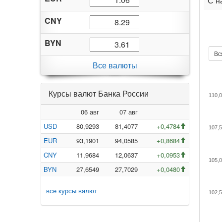
С н
CNY
BYN
Вс
Все валюты
Курсы валют Банка России
110,
06 авг
07 авг
USD
80,9293
81,4077
+0,4784
107,
EUR
93,1901
94,0585
+0,8684
CNY
11,9684
12,0637
+0,0953
105,
BYN
27,6549
27,7029
+0,0480
все курсы валют
102,