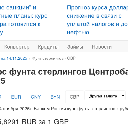
ие санкции" и
Прогноз курса долла
тные планы: курс
снижение в связи с
ра готовится к
уплатой налогов и д
у
нефтью
Конвертер
Кредиты
Займы
Новости
 на 14.11.2025
Фунт стерлингов - GBP
рс фунта стерлингов Центроба
25
D
EUR
CNY
BYN
GBP
4 ноября 2025г. Банком России курс фунта стерлингов к ру
5,8291 RUB за 1 GBP