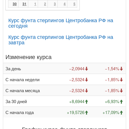
30
31
1
2
3
4
5
Курс фунта стерлингов Центробанка РФ на
сегодня
Курс фунта стерлингов Центробанка РФ на
завтра
Изменение курса
За день
−2,0944
−1,54%
С начала недели
−2,5324
−1,85%
С начала месяца
−2,5324
−1,85%
За 30 дней
+8,6944
+6,93%
С начала года
+19,5726
+17,09%