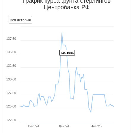
График курса фунта стерлингов
Центробанка РФ
Вся история
137,50
135,00
134,1046
132,50
130,00
127,50
125,00
122,50
Нояб '24
Дек '24
Янв '25