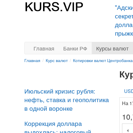
"Адск
секре
долла
прыжк
Главная
Банки РФ
Курсы валют
Главная
Курс валют
Котировки валют Центробанка
Ку
Июльский кризис рубля:
US
нефть, ставка и геополитика
На 1
в одной воронке
10
Коррекция доллара
выдохлась: налоговый