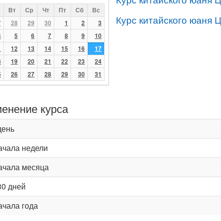
Вт
Ср
Чт
Пт
Сб
Вс
Курс китайского юаня 
7
28
29
30
1
2
3
4
5
6
7
8
9
10
1
12
13
14
15
16
17
8
19
20
21
22
23
24
5
26
27
28
29
30
31
енение курса
день
ачала недели
ачала месяца
30 дней
ачала года