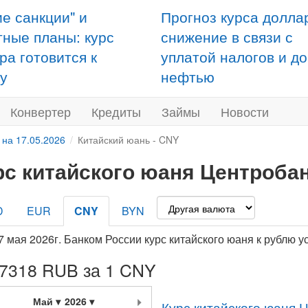
ие санкции" и
Прогноз курса долла
тные планы: курс
снижение в связи с
ра готовится к
уплатой налогов и д
у
нефтью
Конвертер
Кредиты
Займы
Новости
 на 17.05.2026
Китайский юань - CNY
рс китайского юаня Центробан
D
EUR
CNY
BYN
7 мая 2026г. Банком России курс китайского юаня к рублю 
,7318 RUB за 1 CNY
Май
2026
Курс китайского юаня 