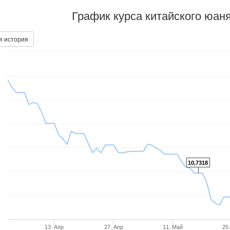
График курса китайского юан
я история
10,7318
13. Апр
27. Апр
11. Май
25