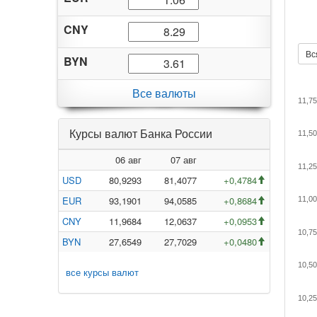
CNY
Вс
BYN
Все валюты
11,75
Курсы валют Банка России
11,50
06 авг
07 авг
11,25
USD
80,9293
81,4077
+0,4784
EUR
93,1901
94,0585
+0,8684
11,00
CNY
11,9684
12,0637
+0,0953
10,75
BYN
27,6549
27,7029
+0,0480
10,50
все курсы валют
10,25