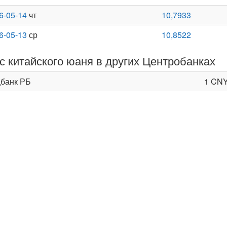
6-05-14
чт
10,7933
6-05-13
ср
10,8522
с китайского юаня в других Центробанках
банк РБ
1 CN