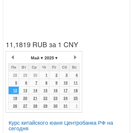
11,1819 RUB за 1 CNY
Май
2025
Пн
Вт
Ср
Чт
Пт
Сб
Вс
28
29
30
1
2
3
4
5
6
7
8
9
10
11
12
13
14
15
16
17
18
19
20
21
22
23
24
25
26
27
28
29
30
31
1
Курс китайского юаня Центробанка РФ на
сегодня